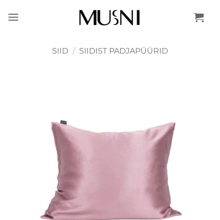
Skip
to
content
SIID
/
SIIDIST PADJAPÜÜRID