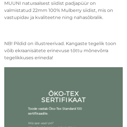
MUUNI naturaalsest siidist padjapüür on
valmistatud 22mm 100% Mulberry siidist, mis on
vastupidav ja kvaliteetne ning nahasõbralik.
NB! Pildid on illustreerivad. Kangaste tegelik toon
võib ekraanisätete erinevuse tõttu mõnevõrra
tegelikkuses erineda!
ÖKO-TEX
SERTIFIKAAT
Toode vastab Öko-Tex Standard 100
sertifikaadile.
Mis see veel on?