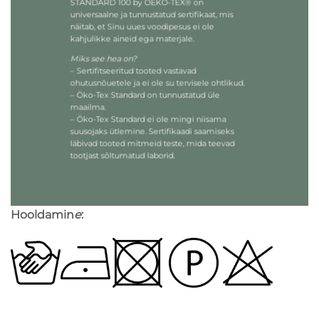
STANDARD 100 by OEKO-TEX® on
universaalne ja tunnustatud sertifikaat, mis
näitab, et Sinu uues voodipesus ei ole
kahjulikke aineid ega materjale.
Miks see hea on?
– Sertifitseeritud tooted vastavad
ohutusnõuetele ja ei ole su tervisele ohtlikud.
– Öko-Tex Standard on tunnustatud üle
maailma.
– Öko-Tex Standard ei ole mingi niisama
suusojaks ütlemine. Sertifikaadi saamiseks
läbivad tooted mitmeid teste, mida teevad
tootjast sõltumatud laborid.
Hooldamin
e
: