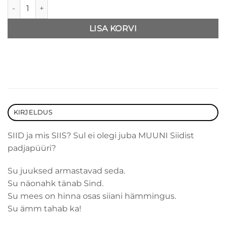
Siidist Padjapüür Roosa kogus
LISA KORVI
KIRJELDUS
SIID ja mis SIIS? Sul ei olegi juba MUUNI Siidist
padjapüüri?
Su juuksed armastavad seda.
Su näonahk tänab Sind.
Su mees on hinna osas siiani hämmingus.
Su ämm tahab ka!