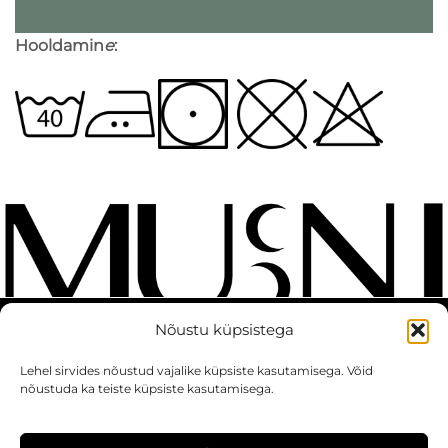
Hooldamin
e
:
Nõustu küpsistega
KONTAKT
MÜÜGITINGIMUSED
Lehel sirvides nõustud vajalike küpsiste kasutamisega. Võid
nõustuda ka teiste küpsiste kasutamisega.
PRIVAATSUSPOLIITIKA
© 2025 MUUNI.EE KÕIK ÕIGUSED KAITSTUD.