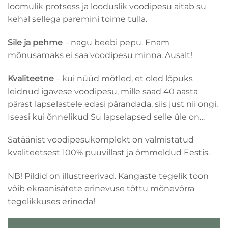
loomulik protsess ja looduslik voodipesu aitab su
kehal sellega paremini toime tulla.
Sile ja pehme
– nagu beebi pepu. Enam
mõnusamaks ei saa voodipesu minna. Ausalt!
Kvaliteetne
– kui nüüd mõtled, et oled lõpuks
leidnud igavese voodipesu, mille saad 40 aasta
pärast lapselastele edasi pärandada, siis just nii ongi.
Iseasi kui õnnelikud Su lapselapsed selle üle on…
Satäänist voodipesukomplekt
on valmistatud
kvaliteetsest 100% puuvillast ja õmmeldud Eestis.
NB! Pildid on illustreerivad. Kangaste tegelik toon
võib ekraanisätete erinevuse tõttu mõnevõrra
tegelikkuses erineda!