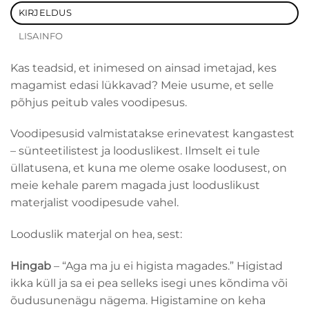
KIRJELDUS
LISAINFO
Kas teadsid, et inimesed on ainsad imetajad, kes
magamist edasi lükkavad? Meie usume, et selle
põhjus peitub vales voodipesus.
Voodipesusid valmistatakse erinevatest kangastest
– sünteetilistest ja looduslikest. Ilmselt ei tule
üllatusena, et kuna me oleme osake loodusest, on
meie kehale parem magada just looduslikust
materjalist voodipesude vahel.
Looduslik materjal on hea, sest:
Hingab
– “Aga ma ju ei higista magades.” Higistad
ikka küll ja sa ei pea selleks isegi unes kõndima või
õudusunenägu nägema. Higistamine on keha