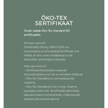
ÖKO-TEX
SERTIFIKAAT
Toode vastab Öko-Tex Standard 100
sertifikaadile.
Mis see veel on?
STANDARD 100 by OEKO-TEX® on
universaalne ja tunnustatud sertifikaat, mis
näitab, et Sinu uues voodipesus ei ole
kahjulikke aineid ega materjale.
Miks see hea on?
– Sertifitseeritud tooted vastavad
ohutusnõuetele ja ei ole su tervisele ohtlikud.
– Öko-Tex Standard on tunnustatud üle
maailma.
– Öko-Tex Standard ei ole mingi niisama
suusojaks ütlemine. Sertifikaadi saamiseks
läbivad tooted mitmeid teste, mida teevad
tootjast sõltumatud laborid.