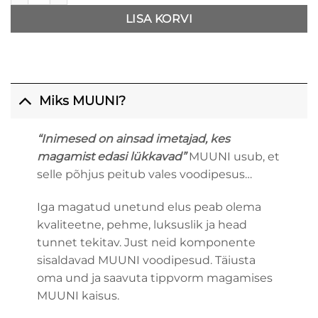
LISA KORVI
Miks MUUNI?
“Inimesed on ainsad imetajad, kes
magamist edasi lükkavad”
MUUNI usub, et
selle põhjus peitub vales voodipesus…
Iga magatud unetund elus peab olema
kvaliteetne, pehme, luksuslik ja head
tunnet tekitav. Just neid komponente
sisaldavad MUUNI voodipesud. Täiusta
oma und ja saavuta tippvorm magamises
MUUNI kaisus.