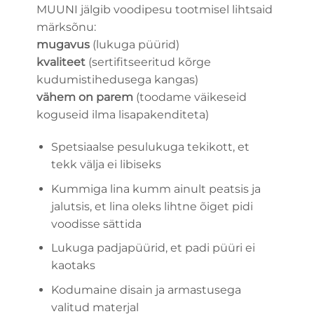
MUUNI jälgib voodipesu
tootmisel lihtsaid
märksõnu:
mugavus
(lukuga püürid)
kvaliteet
(sertifitseeritud kõrge
kudumistihedusega kangas)
vähem on parem
(toodame väikeseid
koguseid ilma lisapakenditeta)
Spetsiaalse pesulukuga tekikott, et
tekk välja ei libiseks
Kummiga lina kumm ainult peatsis ja
jalutsis, et lina oleks lihtne õiget pidi
voodisse sättida
Lukuga padjapüürid, et padi püüri ei
kaotaks
Kodumaine disain ja armastusega
valitud materjal