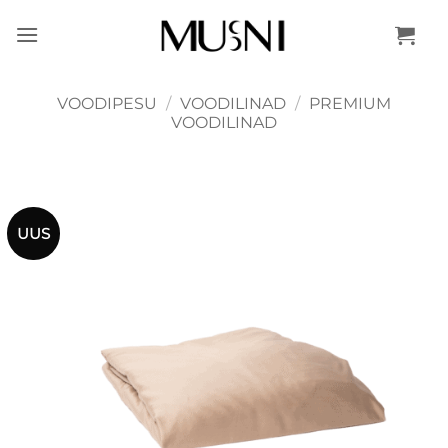
Skip
to
content
VOODIPESU
/
VOODILINAD
/
PREMIUM
VOODILINAD
UUS