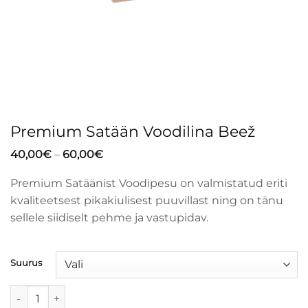
Premium Satään Voodilina Beež
Hinnavahemik:
40,00
€
–
60,00
€
40,00€
kuni
Premium Satäänist Voodipesu on valmistatud eriti
60,00€
kvaliteetsest pikakiulisest puuvillast ning on tänu
sellele siidiselt pehme ja vastupidav.
Suurus
Premium Satään Voodilina Beež kogus