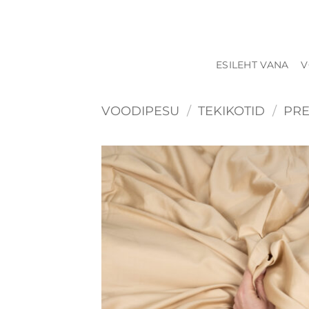
Skip
to
content
ESILEHT VANA
V
VOODIPESU
/
TEKIKOTID
/
PRE