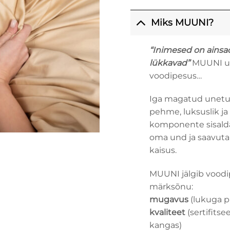
Miks MUUNI?
“Inimesed on ainsa
lükkavad”
MUUNI usu
voodipesus…
Iga magatud unetun
pehme, luksuslik ja
komponente sisald
oma und ja saavut
kaisus.
MUUNI jälgib vood
märksõnu:
mugavus
(lukuga p
kvaliteet
(sertifits
kangas)