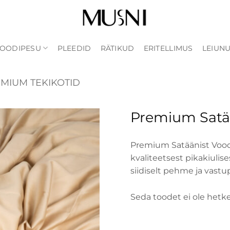
OODIPESU
PLEEDID
RÄTIKUD
ERITELLIMUS
LEIUN
MIUM TEKIKOTID
Premium Satä
Premium Satäänist Voodi
kvaliteetsest pikakiulise
siidiselt pehme ja vastu
Seda toodet ei ole hetkel