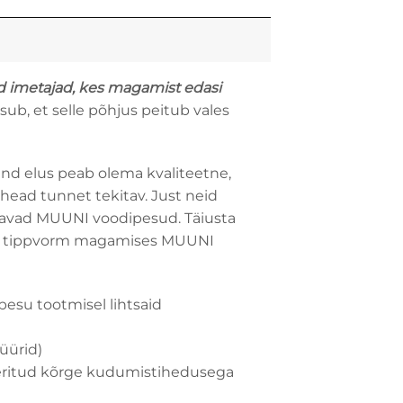
d imetajad, kes magamist edasi
b, et selle põhjus peitub vales
d elus peab olema kvaliteetne,
 head tunnet tekitav. Just neid
avad MUUNI voodipesud. Täiusta
a tippvorm magamises MUUNI
ipesu
tootmisel lihtsaid
üürid)
eeritud kõrge kudumistihedusega