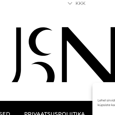
KKK
Lehel sirvi
küpsiste k
IMUSED
PRIVAATSUSPOLIITIKA