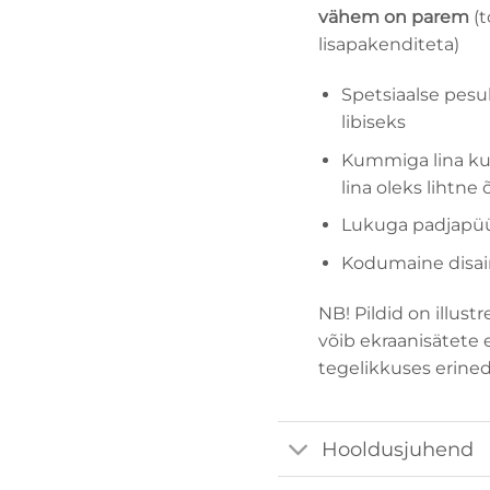
vähem on parem
(t
lisapakenditeta)
Spetsiaalse pesul
libiseks
Kummiga lina kumm
lina oleks lihtne 
Lukuga padjapüür
Kodumaine disain
NB! Pildid on illust
võib ekraanisätete
tegelikkuses erined
Hooldusjuhend