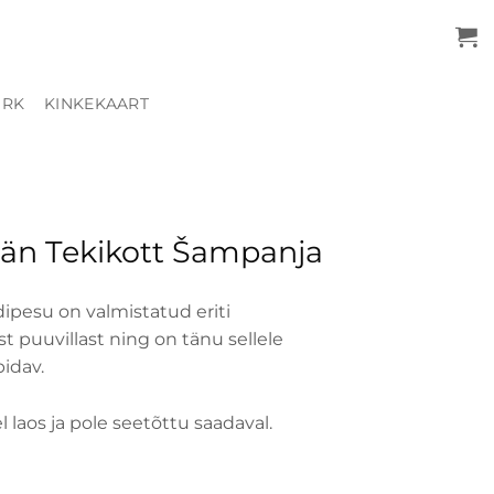
URK
KINKEKAART
än Tekikott Šampanja
pesu on valmistatud eriti
st puuvillast ning on tänu sellele
pidav.
 laos ja pole seetõttu saadaval.