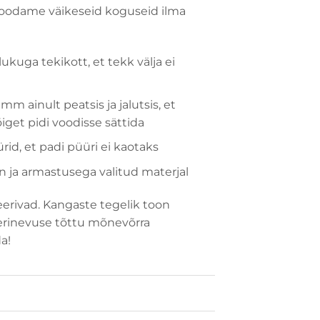
oodame väikeseid koguseid ilma
ukuga tekikott, et tekk välja ei
 ainult peatsis ja jalutsis, et
õiget pidi voodisse sättida
id, et padi püüri ei kaotaks
 ja armastusega valitud materjal
reerivad. Kangaste tegelik toon
 erinevuse tõttu mõnevõrra
a!