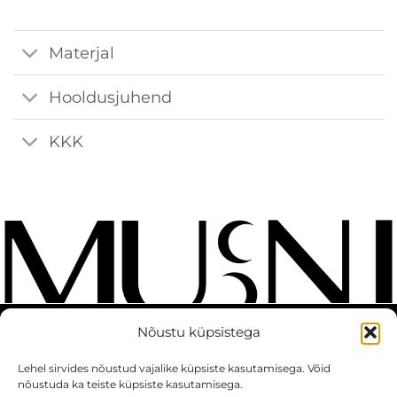
Materjal
Hooldusjuhend
KKK
Nõustu küpsistega
KONTAKT
MÜÜGITINGIMUSED
Lehel sirvides nõustud vajalike küpsiste kasutamisega. Võid
nõustuda ka teiste küpsiste kasutamisega.
PRIVAATSUSPOLIITIKA