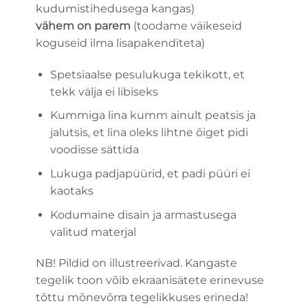
kudumistihedusega kangas)
vähem on parem
(toodame väikeseid
koguseid ilma lisapakenditeta)
Spetsiaalse pesulukuga tekikott, et
tekk välja ei libiseks
Kummiga lina kumm ainult peatsis ja
jalutsis, et lina oleks lihtne õiget pidi
voodisse sättida
Lukuga padjapüürid, et padi püüri ei
kaotaks
Kodumaine disain ja armastusega
valitud materjal
NB! Pildid on illustreerivad. Kangaste
tegelik toon võib ekraanisätete erinevuse
tõttu mõnevõrra tegelikkuses erineda!