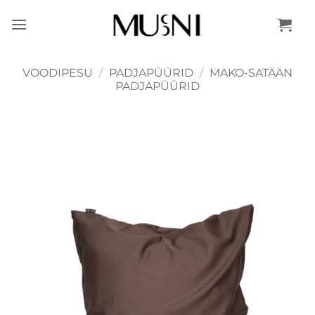
Skip
to
content
VOODIPESU
/
PADJAPÜÜRID
/
MAKO-SATÄÄN
PADJAPÜÜRID