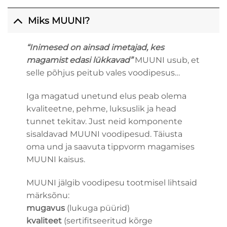
Miks MUUNI?
“Inimesed on ainsad imetajad, kes
magamist edasi lükkavad”
MUUNI usub, et
selle põhjus peitub vales voodipesus…
Iga magatud unetund elus peab olema
kvaliteetne, pehme, luksuslik ja head
tunnet tekitav. Just neid komponente
sisaldavad MUUNI voodipesud. Täiusta
oma und ja saavuta tippvorm magamises
MUUNI kaisus.
MUUNI jälgib voodipesu
tootmisel lihtsaid
märksõnu:
mugavus
(lukuga püürid)
kvaliteet
(sertifitseeritud kõrge