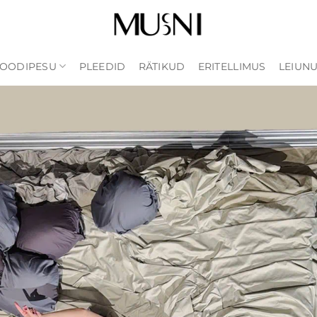
OODIPESU
PLEEDID
RÄTIKUD
ERITELLIMUS
LEIUN